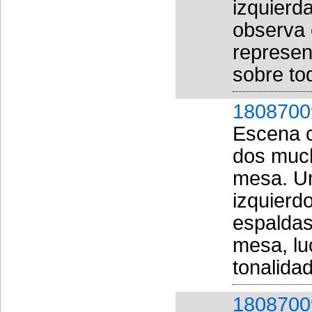
izquierd
observa 
represent
sobre to
1808700
Escena c
dos muc
mesa. Un
izquierd
espaldas
mesa, lu
tonalidad
1808700