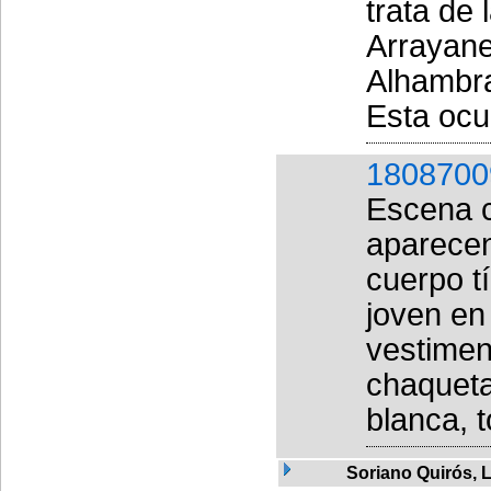
trata de 
Arrayane
Alhambra
Esta ocup
1808700
Escena c
aparecen
cuerpo tí
joven en
vestimen
chaqueta
blanca, 
Soriano Quirós, 