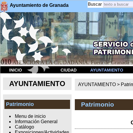
Buscar
Ayuntamiento de Granada
010
ATENCION A LA CIUDADANÍA. Fuera de Granada 9
INICIO
CIUDAD
AYUNTAMIENTO
AYUNTAMIENTO
AYUNTAMIENTO >
Patri
Patrimonio
Patrimonio
Menu de inicio
Información General
Catálogo
Exposiciones/Actividades