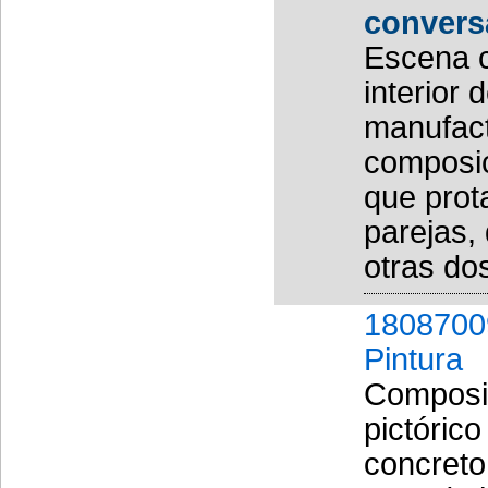
conver
Escena c
interior 
manufact
composici
que prot
parejas,
otras do
1808700
Pintura
Composic
pictóric
concreto 