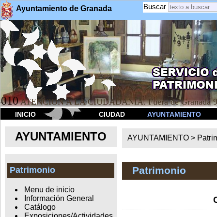
Buscar
Ayuntamiento de Granada
010
ATENCION A LA CIUDADANÍA. Fuera de Granada 9
INICIO
CIUDAD
AYUNTAMIENTO
AYUNTAMIENTO
AYUNTAMIENTO >
Patri
Patrimonio
Patrimonio
Menu de inicio
Información General
Catálogo
Exposiciones/Actividades