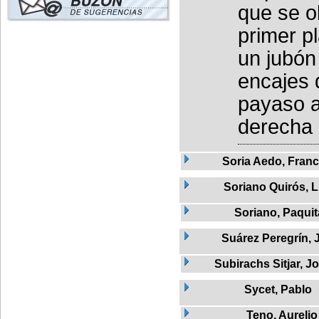
que se o
primer p
un jubón
encajes d
payaso ap
derecha 
Soria Aedo, Franc
Soriano Quirós, L
Soriano, Paquit
Suárez Peregrín, 
Subirachs Sitjar, J
Sycet, Pablo
Teno, Aurelio