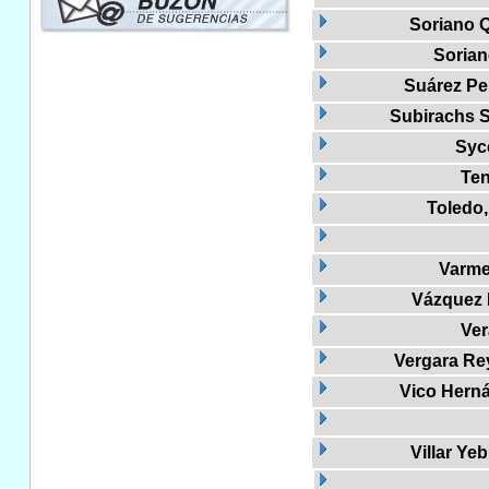
Soriano Q
Sorian
Suárez Pe
Subirachs Si
Syc
Ten
Toledo,
Varme
Vázquez 
Ver
Vergara Re
Vico Herná
Villar Ye