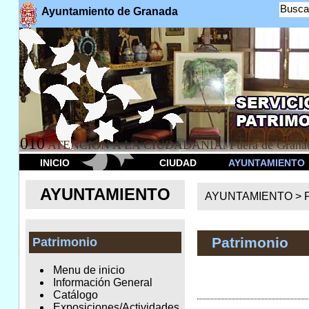
Busca
Ayuntamiento de Granada
010
ATENCION A LA CIUDADANÍA. Fuera de Granad
INICIO
CIUDAD
AYUNTAMIENTO
AYUNTAMIENTO
AYUNTAMIENTO >
Patrimonio
Patrimonio
Menu de inicio
Información General
Catálogo
Exposiciones/Actividades