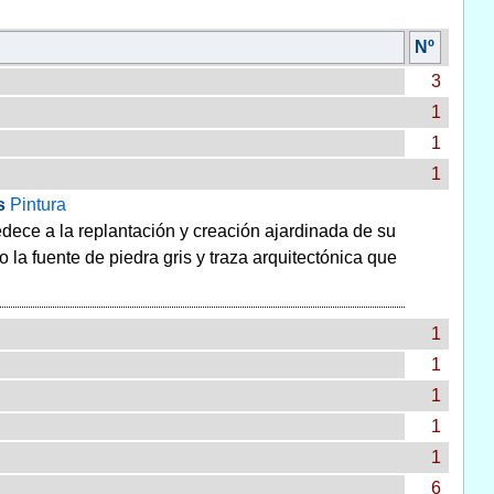
Nº
3
1
1
1
s
Pintura
dece a la replantación y creación ajardinada de su
o la fuente de piedra gris y traza arquitectónica que
1
1
1
1
1
6