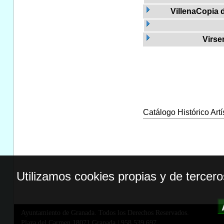
VillenaCopia 
Virse
Catálogo Histórico Artí
Utilizamos cookies propias y de tercer
Ayuntamiento de Granada. Todos los Derechos Reservados.
Plaza del Carmen,18071 Granada
|
958 539 697