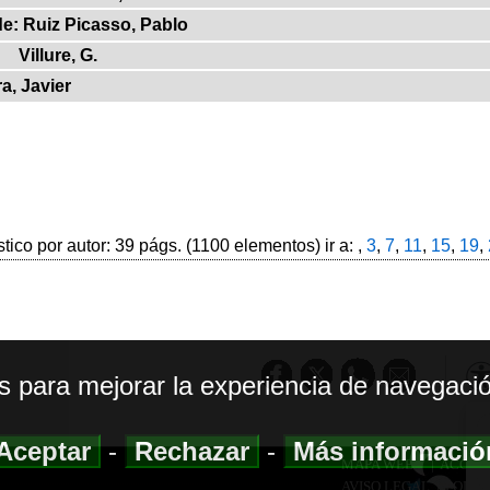
de: Ruiz Picasso, Pablo
Villure, G.
ra, Javier
stico por autor: 39 págs. (1100 elementos) ir a: ,
3
,
7
,
11
,
15
,
19
,
os para mejorar la experiencia de navegació
Aceptar
-
Rechazar
-
Más informaci
MAPA WEB
|
ACCESI
AVISO LEGAL
|
POLIT