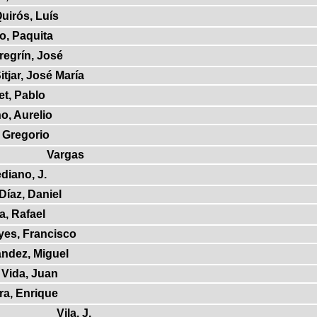
uirós, Luís
o, Paquita
regrín, José
tjar, José María
et, Pablo
o, Aurelio
 Gregorio
Vargas
diano, J.
Díaz, Daniel
a, Rafael
yes, Francisco
ndez, Miguel
Vida, Juan
bra, Enrique
Vila, J.