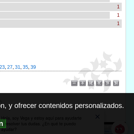
1
1
1
23
,
27
,
31
,
35
,
39
n, y ofrecer contenidos personalizados.
ón
BILIDAD
ICA DE PRIVACIDAD