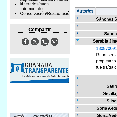
Itinerarios/rutas
patrimoniales
Autor/es
Conservación/Restauración
Sánchez S
Compartir
Sanch
Sarabia Jim
180870091
Representac
propietario
fue traída 
Saur
Sevilla
Siloe
Soria Aed
Soria Aed