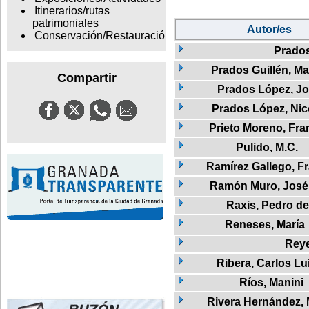
Itinerarios/rutas
patrimoniales
Autor/es
Conservación/Restauración
Prado
Prados Guillén, M
Compartir
Prados López, J
Prados López, Nic
Prieto Moreno, Fra
Pulido, M.C.
Ramírez Gallego, F
Ramón Muro, José
Raxis, Pedro de
Reneses, María
Rey
Ribera, Carlos Lu
Ríos, Manini
Rivera Hernández,