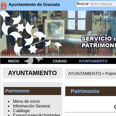
Buscar
Ayuntamiento de Granada
010
ATENCION A LA CIUDADANÍA. Fuera de Granada 9
INICIO
CIUDAD
AYUNTAMIENTO
AYUNTAMIENTO
AYUNTAMIENTO >
Patri
Patrimonio
Patrimonio
Menu de inicio
Información General
Catálogo
Exposiciones/Actividades