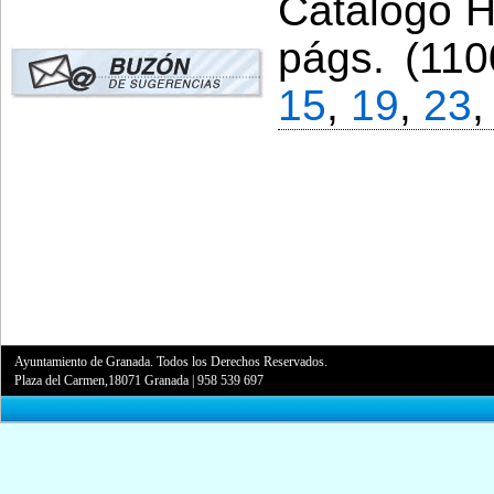
Catálogo Hi
págs. (110
15
,
19
,
23
Ayuntamiento de Granada. Todos los Derechos Reservados.
Plaza del Carmen,18071 Granada
|
958 539 697