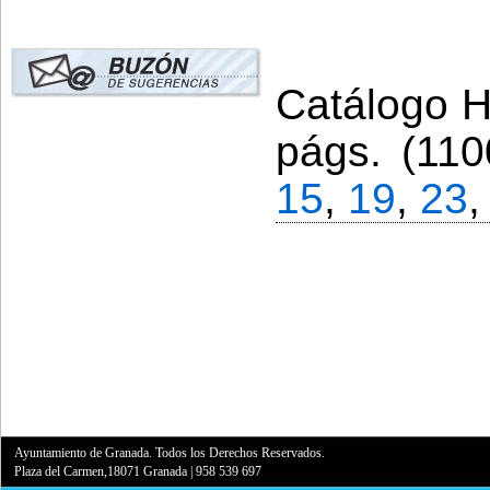
Catálogo Hi
págs. (110
15
,
19
,
23
Ayuntamiento de Granada. Todos los Derechos Reservados.
Plaza del Carmen,18071 Granada
|
958 539 697