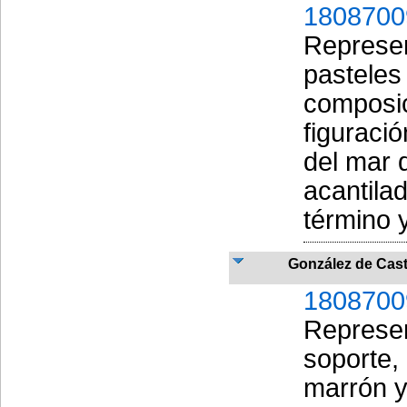
1808700
Represen
pasteles
composic
figuració
del mar 
acantila
término 
González de Cas
1808700
Represen
soporte,
marrón y