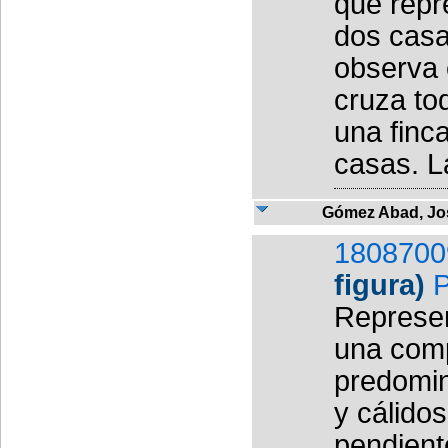
que repr
dos casa
observa e
cruza to
una finc
casas. La
Gómez Abad, Jo
1808700
figura)
P
Represen
una comp
predomin
y cálidos
pendient