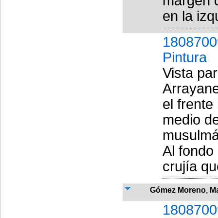
margen d
en la izq
1808700
Pintura
Vista par
Arrayane
el frente
medio de
musulmá
Al fondo
crujía qu
Gómez Moreno, M
1808700