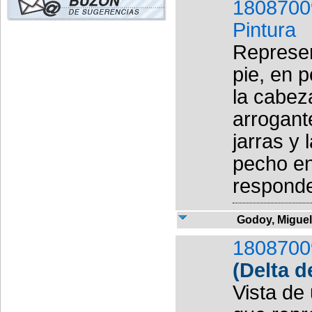
1808700
Pintura
Represen
pie, en 
la cabez
arrogant
jarras y 
pecho en
responde 
Godoy, Miguel
1808700
(Delta d
Vista de 