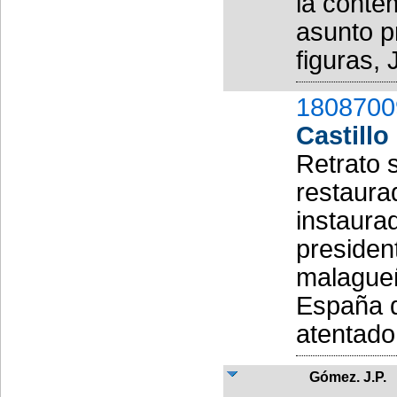
la conte
asunto p
figuras, J
1808700
Castillo
Retrato s
restaura
instaura
presiden
malagueñ
España d
atentado,
Gómez. J.P.