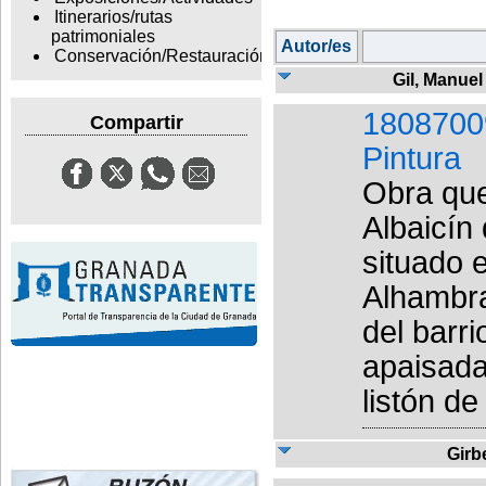
Itinerarios/rutas
patrimoniales
Autor/es
Conservación/Restauración
Gil, Manuel
1808700
Compartir
Pintura
Obra que
Albaicín
situado e
Alhambra
del barr
apaisada
listón d
Girb