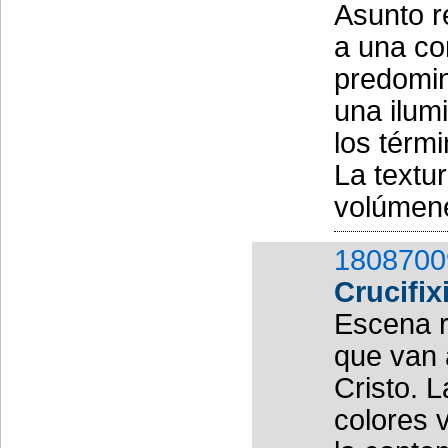
Asunto r
a una co
predomin
una ilum
los térm
La textu
volúmene
1808700
Crucifix
Escena r
que van 
Cristo. 
colores 