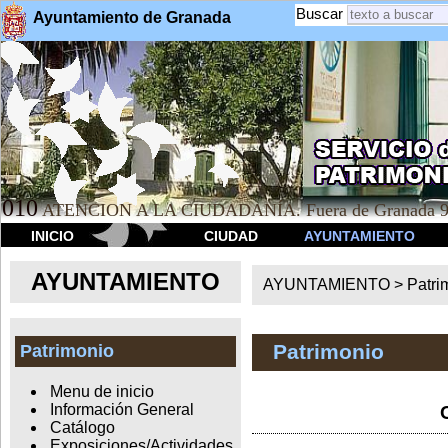
Buscar
Ayuntamiento de Granada
010
ATENCION A LA CIUDADANÍA. Fuera de Granada 9
INICIO
CIUDAD
AYUNTAMIENTO
AYUNTAMIENTO
AYUNTAMIENTO >
Patri
Patrimonio
Patrimonio
Menu de inicio
Información General
Catálogo
Exposiciones/Actividades