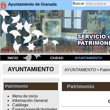
Buscar
Ayuntamiento de Granada
010
ATENCION A LA CIUDADANÍA. Fuera de Granada 9
INICIO
CIUDAD
AYUNTAMIENTO
AYUNTAMIENTO
AYUNTAMIENTO >
Patri
Patrimonio
Patrimonio
Menu de inicio
Información General
Catálogo
Exposiciones/Actividades