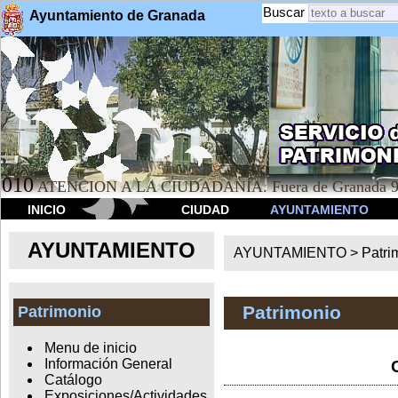
Buscar
Ayuntamiento de Granada
010
ATENCION A LA CIUDADANÍA. Fuera de Granada 9
INICIO
CIUDAD
AYUNTAMIENTO
AYUNTAMIENTO
AYUNTAMIENTO >
Patri
Patrimonio
Patrimonio
Menu de inicio
Información General
Catálogo
Exposiciones/Actividades