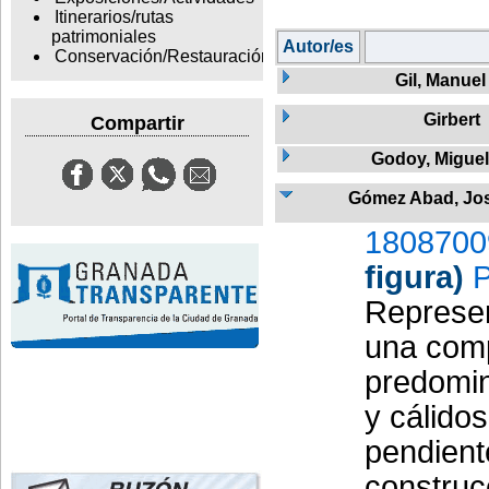
Itinerarios/rutas
patrimoniales
Autor/es
Conservación/Restauración
Gil, Manuel
Girbert
Compartir
Godoy, Miguel
Gómez Abad, Jo
1808700
figura)
P
Represen
una comp
predomin
y cálidos
pendient
construc