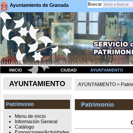
Buscar
Ayuntamiento de Granada
010
ATENCION A LA CIUDADANÍA. Fuera de Granada 9
INICIO
CIUDAD
AYUNTAMIENTO
AYUNTAMIENTO
AYUNTAMIENTO >
Patri
Patrimonio
Patrimonio
Menu de inicio
Información General
Catálogo
Exposiciones/Actividades