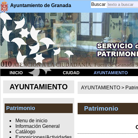
Buscar
Ayuntamiento de Granada
010
ATENCION A LA CIUDADANÍA. Fuera de Granada 9
INICIO
CIUDAD
AYUNTAMIENTO
AYUNTAMIENTO
AYUNTAMIENTO >
Patri
Patrimonio
Patrimonio
Menu de inicio
Información General
Catálogo
Exposiciones/Actividades