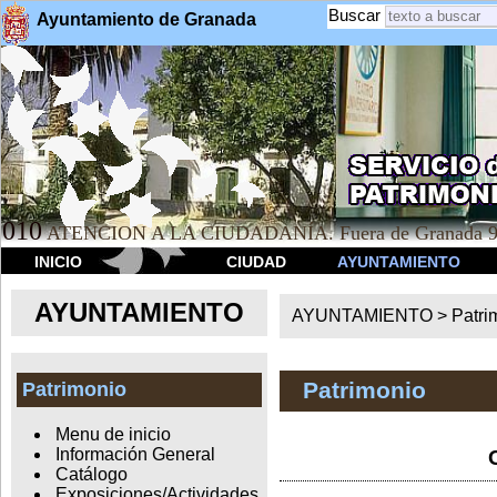
Buscar
Ayuntamiento de Granada
010
ATENCION A LA CIUDADANÍA. Fuera de Granada 9
INICIO
CIUDAD
AYUNTAMIENTO
AYUNTAMIENTO
AYUNTAMIENTO >
Patri
Patrimonio
Patrimonio
Menu de inicio
Información General
Catálogo
Exposiciones/Actividades