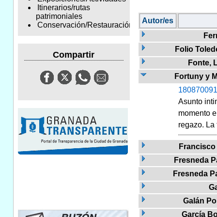
Itinerarios/rutas
patrimoniales
Autor/es
Conservación/Restauración
Fer
Folio Toled
Compartir
Fonte, 
Fortuny y M
180870091
Asunto inti
momento en 
regazo. La 
Francisco 
Fresneda Pa
Fresneda Pa
Ga
Galán Po
García Bo