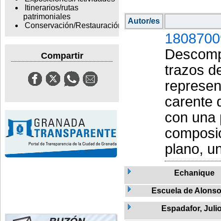
Itinerarios/rutas
patrimoniales
Autor/es
Conservación/Restauración
1808700
Descompo
Compartir
trazos de
represen
carente d
con una 
composic
plano, u
Echanique
Escuela de Alons
Espadafor, Juli