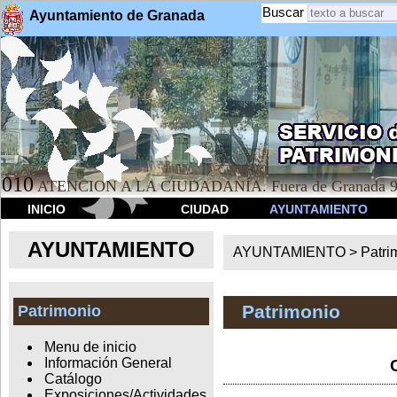
Buscar
Ayuntamiento de Granada
010
ATENCION A LA CIUDADANÍA. Fuera de Granada 9
INICIO
CIUDAD
AYUNTAMIENTO
AYUNTAMIENTO
AYUNTAMIENTO >
Patri
Patrimonio
Patrimonio
Menu de inicio
Información General
Catálogo
Exposiciones/Actividades