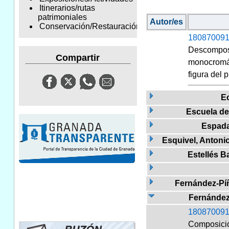
Itinerarios/rutas
patrimoniales
Autor/es
Conservación/Restauración
180870091
Descomposic
Compartir
monocromát
figura del 
E
Escuela d
Espadaf
Esquivel, Antoni
Estellés Ba
Fernández-Pí
Fernández
180870091
Composición