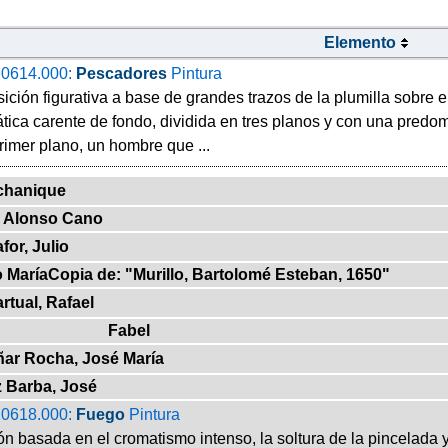
Elemento
0614.000:
Pescadores
Pintura
ión figurativa a base de grandes trazos de la plumilla sobre e
ica carente de fondo, dividida en tres planos y con una predom
primer plano, un hombre que ...
chanique
e Alonso Cano
or, Julio
o MaríaCopia de: "Murillo, Bartolomé Esteban, 1650"
rtual, Rafael
Fabel
ñar Rocha, José María
 Barba, José
0618.000:
Fuego
Pintura
 basada en el cromatismo intenso, la soltura de la pincelada y 