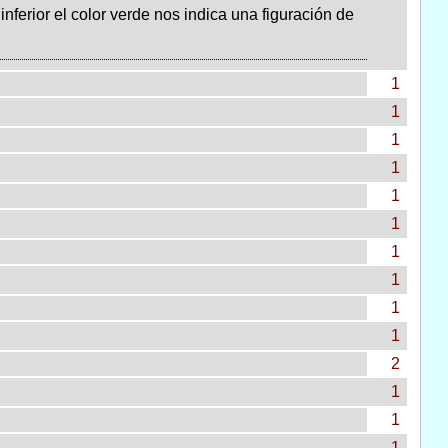
nferior el color verde nos indica una figuración de
1
1
1
1
1
1
1
1
1
1
2
1
1
1