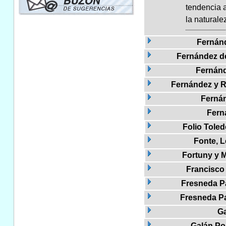
tendencia a
la naturale
Fernán
Fernández del
Fernán
Fernández y R
Fernán
Fern
Folio Toled
Fonte, 
Fortuny y M
Francisco 
Fresneda Pa
Fresneda Pa
Ga
Galán Po