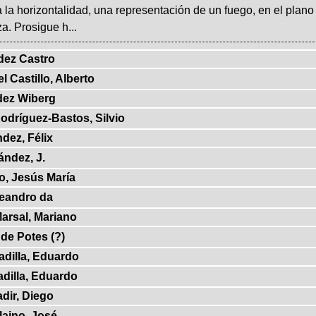
 la horizontalidad, una representación de un fuego, en el plano i
za. Prosigue h...
dez Castro
 Castillo, Alberto
dez Wiberg
odríguez-Bastos, Silvio
dez, Félix
ández, J.
o, Jesús María
Leandro da
arsal, Mariano
de Potes (?)
dilla, Eduardo
dilla, Eduardo
dir, Diego
laino, José