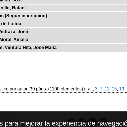
nillo, Rafael
as (Según inscripción)
 de Loitda
Pedraza, José
 Moral, Amalio
s, Ventura Hita, José María
stico por autor: 39 págs. (1100 elementos) ir a: ,
3
,
7
,
11
,
15
,
19
,
os para mejorar la experiencia de navegació