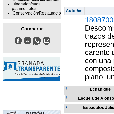
Itinerarios/rutas
patrimoniales
Autor/es
Conservación/Restauración
1808700
Descompo
Compartir
trazos de
represen
carente d
con una 
composic
plano, u
Echanique
Escuela de Alons
Espadafor, Juli