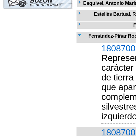
Esquivel, Antonio Marí
Estellés Bartual, R
F
Fernández-Píñar Roc
1808700
Represen
carácter
de tierr
que apar
compleme
silvestre
izquierdo
1808700