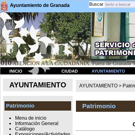
Buscar
Ayuntamiento de Granada
010
ATENCION A LA CIUDADANÍA. Fuera de Granada 9
INICIO
CIUDAD
AYUNTAMIENTO
AYUNTAMIENTO
AYUNTAMIENTO >
Patri
Patrimonio
Patrimonio
Menu de inicio
Información General
Catálogo
Exposiciones/Actividades