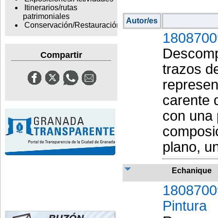
Itinerarios/rutas
patrimoniales
Autor/es
Conservación/Restauración
1808700
Descompo
Compartir
trazos de
represen
carente d
con una 
composic
plano, u
Echanique
1808700
Pintura