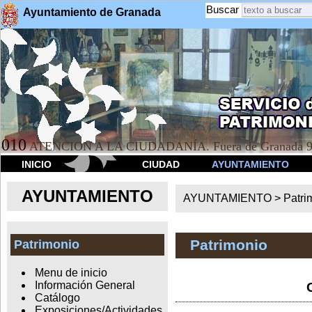
Buscar
Ayuntamiento de Granada
010
ATENCION A LA CIUDADANÍA. Fuera de Granada 9
INICIO
CIUDAD
AYUNTAMIENTO
AYUNTAMIENTO
AYUNTAMIENTO >
Patri
Patrimonio
Patrimonio
Menu de inicio
Información General
Catálogo
Exposiciones/Actividades