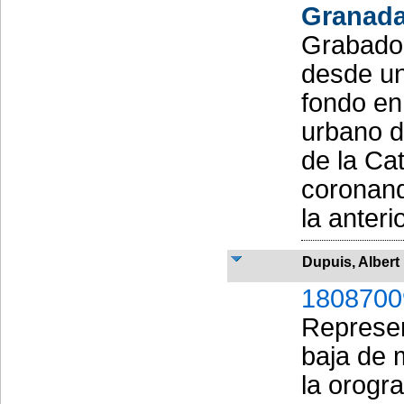
Granad
Grabado 
desde un
fondo en
urbano d
de la Cat
coronand
la anteri
Dupuis, Albert
1808700
Represen
baja de m
la orogr