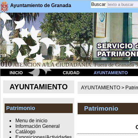
Buscar
Ayuntamiento de Granada
010
ATENCION A LA CIUDADANÍA. Fuera de Granada 9
INICIO
CIUDAD
AYUNTAMIENTO
AYUNTAMIENTO
AYUNTAMIENTO >
Patri
Patrimonio
Patrimonio
Menu de inicio
Información General
Catálogo
Exposiciones/Actividades