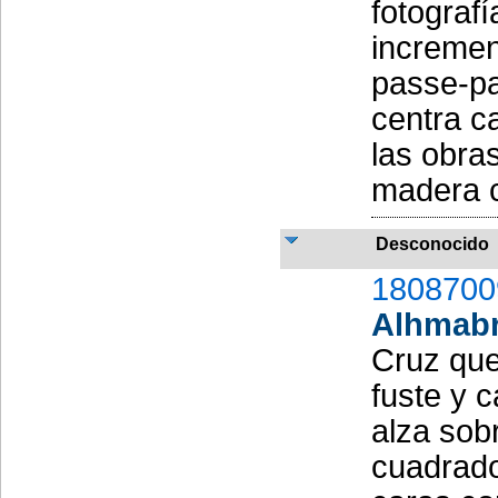
fotograf
incremen
passe-pa
centra c
las obra
madera cl
Desconocido
1808700
Alhmab
Cruz que
fuste y 
alza sob
cuadrado