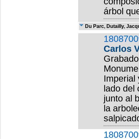
composic
árbol qu
Du Parc, Dutailly, Jacq
1808700
Carlos 
Grabado 
Monument
Imperial 
lado del 
junto al
la arbol
salpicad
1808700