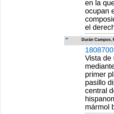
en la qu
ocupan e
composic
el derech
Durán Campos, 
1808700
Vista de
mediante
primer p
pasillo 
central 
hispanom
mármol b