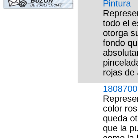
Pintura
Represen
todo el 
otorga su
fondo qu
absoluta
pincelad
rojas de 
1808700
Represen
color ro
queda ot
que la p
como la 