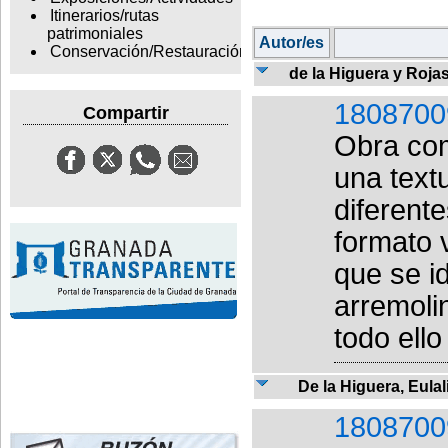
Itinerarios/rutas
patrimoniales
Autor/es
Conservación/Restauración
de la Higuera y Rojas
1808700
Compartir
Obra com
una text
diferent
formato v
que se i
arremoli
todo ello 
De la Higuera, Eulal
1808700