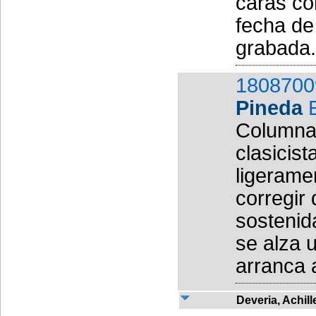
caras co
fecha de
grabada.
1808700
Pineda
Columna 
clasicist
ligerame
corregir 
sostenid
se alza 
arranca a
Deveria, Achill