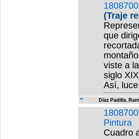
1808700
(Traje r
Represen
que diri
recortad
montaños
viste a l
siglo XI
Así, luce
Díaz Padilla, Ra
1808700
Pintura
Cuadro a