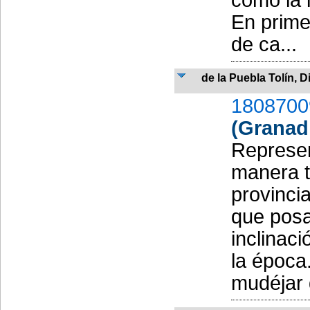
En primer
de ca...
de la Puebla Tolín, 
1808700
(Granad
Represen
manera t
provinci
que posa
inclinaci
la época
mudéjar d