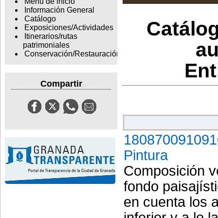
Menu de inicio
Información General
Catálogo
Catálog
Exposiciones/Actividades
Itinerarios/rutas
au
patrimoniales
Conservación/Restauración
Ent
Compartir
180870091091
Pintura
Composición ver
fondo paisajíst
en cuenta los 
inferior y a lo