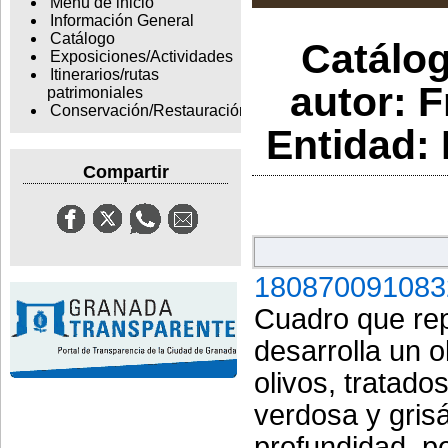
Menu de inicio
Información General
Catálogo
Catálog
Exposiciones/Actividades
Itinerarios/rutas
autor: 
patrimoniales
Conservación/Restauración
Entidad:
Compartir
180870091083
Cuadro que rep
desarrolla un o
olivos, tratad
verdosa y grisá
profundidad, p