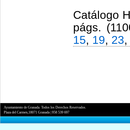
Catálogo Hi
págs. (110
15
,
19
,
23
Ayuntamiento de Granada. Todos los Derechos Reservados.
Plaza del Carmen,18071 Granada
|
958 539 697