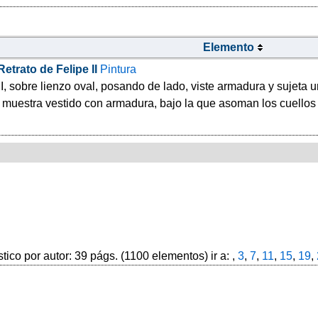
Elemento
Retrato de Felipe II
Pintura
 II, sobre lienzo oval, posando de lado, viste armadura y sujeta
 muestra vestido con armadura, bajo la que asoman los cuellos
stico por autor: 39 págs. (1100 elementos) ir a: ,
3
,
7
,
11
,
15
,
19
,