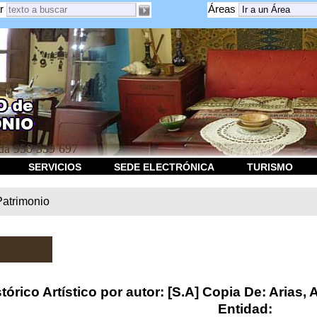
r
Áreas
a 958 539 697
SERVICIOS
SEDE ELECTRÓNICA
TURISMO
Patrimonio
órico Artístico por autor: [S.A] Copia De: Arias, A
Entidad: