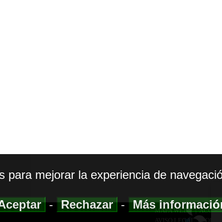
os para mejorar la experiencia de navegació
Aceptar
-
Rechazar
-
Más informaci
MAPA WEB
|
ACCESI
AVISO LEGAL
|
POLIT