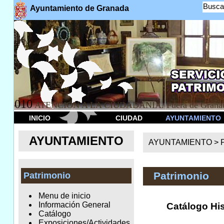
Busca
Ayuntamiento de Granada
010
ATENCION A LA CIUDADANÍA. Fuera de Granad
INICIO
CIUDAD
AYUNTAMIENTO
AYUNTAMIENTO
AYUNTAMIENTO >
Patrimonio
Patrimonio
Menu de inicio
Información General
Catálogo Hist
Catálogo
Exposiciones/Actividades