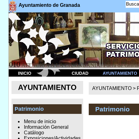
Busca
Ayuntamiento de Granada
010
ATENCION A LA CIUDADANÍA. Fuera de Granad
INICIO
CIUDAD
AYUNTAMIENTO
AYUNTAMIENTO
AYUNTAMIENTO >
Patrimonio
Patrimonio
Menu de inicio
Información General
Catálogo
Exposiciones/Actividades