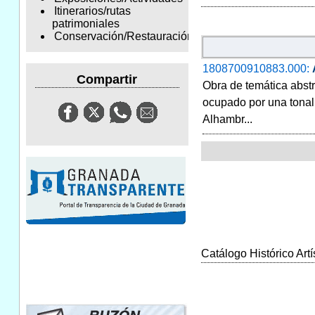
Itinerarios/rutas
patrimoniales
Conservación/Restauración
1808700910883.000:
Compartir
Obra de temática abstr
ocupado por una tonal
Alhambr...
Catálogo Histórico Artí