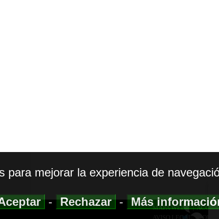
os para mejorar la experiencia de navegació
Aceptar
-
Rechazar
-
Más informaci
MAPA WEB
|
ACCESI
AVISO LEGAL
|
POLIT