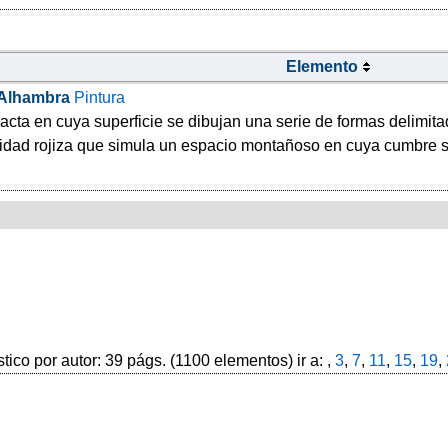
Elemento
Alhambra
Pintura
acta en cuya superficie se dibujan una serie de formas delimitad
idad rojiza que simula un espacio montañoso en cuya cumbre se
stico por autor: 39 págs. (1100 elementos) ir a: ,
3
,
7
,
11
,
15
,
19
,