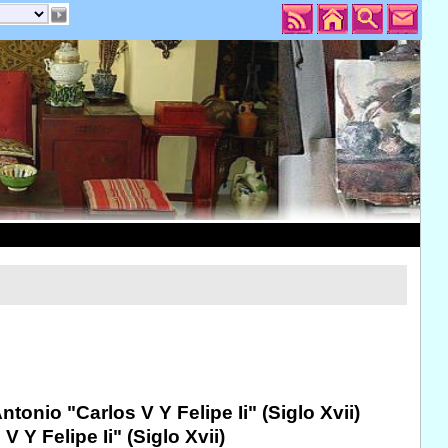
ntonio "Carlos V Y Felipe Ii" (Siglo Xvii)
 Y Felipe Ii" (Siglo Xvii)