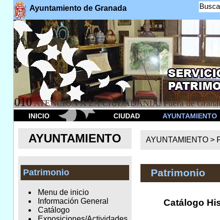
Busca
Ayuntamiento de Granada
010
ATENCION A LA CIUDADANÍA. Fuera de Granad
INICIO
CIUDAD
AYUNTAMIENTO
AYUNTAMIENTO
AYUNTAMIENTO >
Patrimonio
Patrimonio
Menu de inicio
Información General
Catálogo Hist
Catálogo
Exposiciones/Actividades