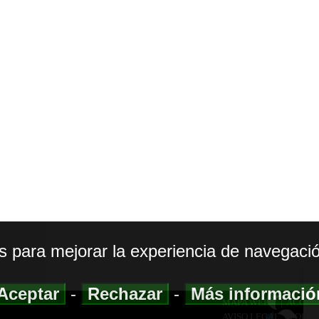
os para mejorar la experiencia de navegació
Aceptar
-
Rechazar
-
Más informaci
MAPA WEB
|
ACCESI
AVISO LEGAL
|
POLIT