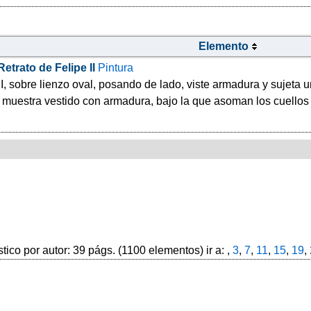
Elemento
Retrato de Felipe II
Pintura
 II, sobre lienzo oval, posando de lado, viste armadura y sujeta
 muestra vestido con armadura, bajo la que asoman los cuellos
stico por autor: 39 págs. (1100 elementos) ir a: ,
3
,
7
,
11
,
15
,
19
,