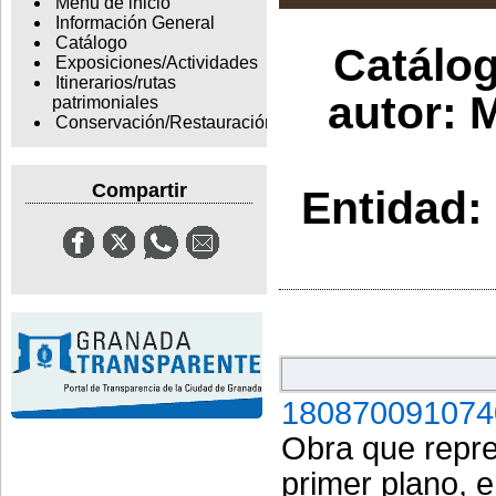
Menu de inicio
Información General
Catálogo
Catálog
Exposiciones/Actividades
Itinerarios/rutas
autor: 
patrimoniales
Conservación/Restauración
Compartir
Entidad:
180870091074
Obra que repre
primer plano, 