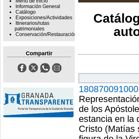
Menu de inicio
Información General
Catálogo
Catálog
Exposiciones/Actividades
Itinerarios/rutas
auto
patrimoniales
Conservación/Restauración
Compartir
180870091000
Representación
de los Apóstole
estancia en la
Cristo (Matías 
figura de la Vi