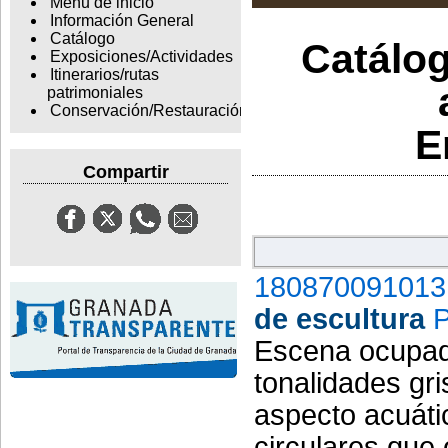
Menu de inicio
Información General
Catálogo
Catálog
Exposiciones/Actividades
Itinerarios/rutas
patrimoniales
Conservación/Restauración
E
Compartir
180870091013
de escultura
P
Escena ocupad
tonalidades g
aspecto acuáti
circulares que 