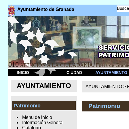
Busca
Ayuntamiento de Granada
010
ATENCION A LA CIUDADANÍA. Fuera de Granad
INICIO
CIUDAD
AYUNTAMIENTO
AYUNTAMIENTO
AYUNTAMIENTO >
Patrimonio
Patrimonio
Menu de inicio
Información General
Catálogo