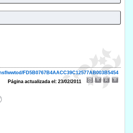
onio.nsf/wwtod/FD5B0767B4AACC39C12577AB003B5454
Página actualizada el: 23/02/2011