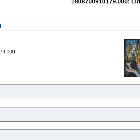
1808700910179.000: Lid
l
79.000