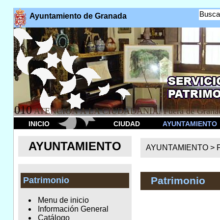
Busca
Ayuntamiento de Granada
010
ATENCION A LA CIUDADANÍA. Fuera de Granad
INICIO
CIUDAD
AYUNTAMIENTO
AYUNTAMIENTO
AYUNTAMIENTO >
Patrimonio
Patrimonio
Menu de inicio
Información General
Catálogo