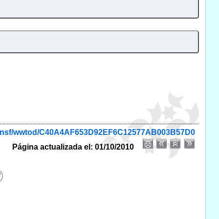
onio.nsf/wwtod/C40A4AF653D92EF6C12577AB003B57D0
Página actualizada el: 01/10/2010