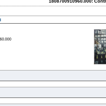
1808700910960.000: Contr
l
60.000