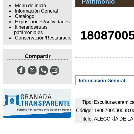
Patrimonio
Menu de inicio
Información General
Catálogo
Exposiciones/Actividades
Itinerarios/rutas
1808700
patrimoniales
Conservación/Restauración
Compartir
Información General
Tipo:
Escultura/cerámic
Código:
1808700530038.0
Título:
ALEGORÍA DE L