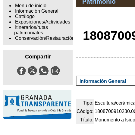
Patrimonio
Menu de inicio
Información General
Catálogo
Exposiciones/Actividades
Itinerarios/rutas
1808700
patrimoniales
Conservación/Restauración
Compartir
Información General
Tipo:
Escultura/cerámic
Código:
1808700910230.0
Título:
Monumento a Isid