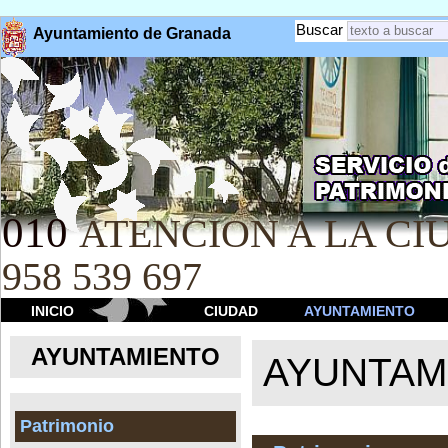
Buscar
Ayuntamiento de Granada
010
ATENCION A LA CIU
958 539 697
INICIO
CIUDAD
AYUNTAMIENTO
AYUNTAMIENTO
AYUNTAM
Patrimonio