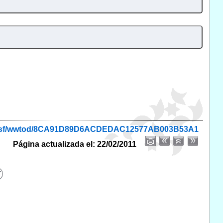
nio.nsf/wwtod/8CA91D89D6ACDEDAC12577AB003B53A1
Página actualizada el: 22/02/2011