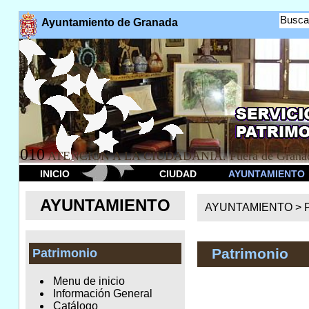
Busca
Ayuntamiento de Granada
010
ATENCION A LA CIUDADANÍA. Fuera de Granad
INICIO
CIUDAD
AYUNTAMIENTO
AYUNTAMIENTO
AYUNTAMIENTO >
Patrimonio
Patrimonio
Menu de inicio
Información General
Catálogo