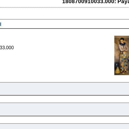
1808700910033.000: Pay
l
33.000