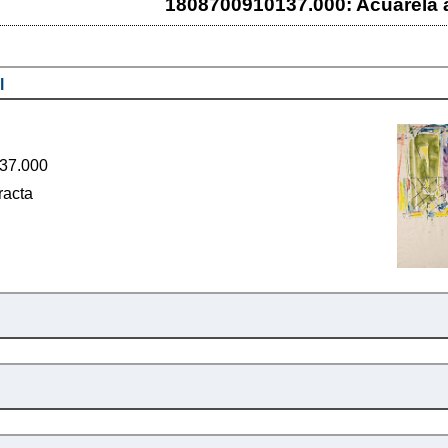
1808700910137.000: Acuarela 
l
37.000
racta