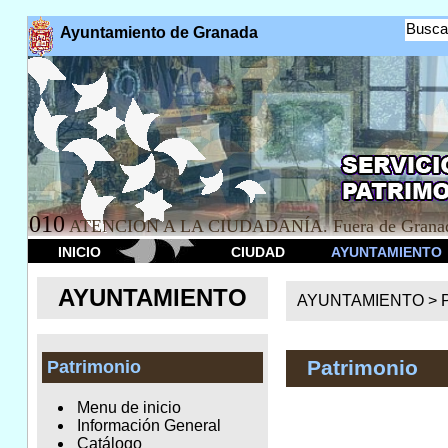
Busca
Ayuntamiento de Granada
010
ATENCION A LA CIUDADANÍA. Fuera de Granad
INICIO
CIUDAD
AYUNTAMIENTO
AYUNTAMIENTO
AYUNTAMIENTO >
Patrimonio
Patrimonio
Menu de inicio
Información General
Catálogo