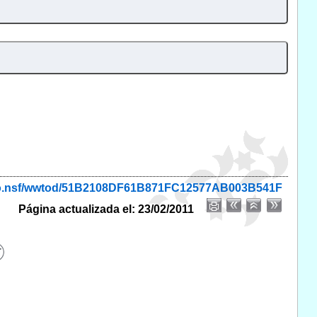
onio.nsf/wwtod/51B2108DF61B871FC12577AB003B541F
Página actualizada el: 23/02/2011