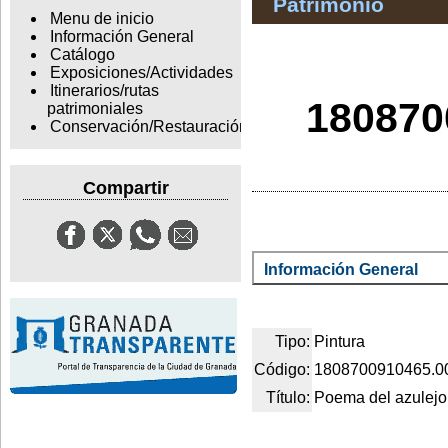
Patrimonio
Menu de inicio
Información General
Catálogo
Exposiciones/Actividades
Itinerarios/rutas
180870
patrimoniales
Conservación/Restauración
Compartir
Información General
Tipo:
Pintura
Código:
1808700910465.0
Título:
Poema del azulejo