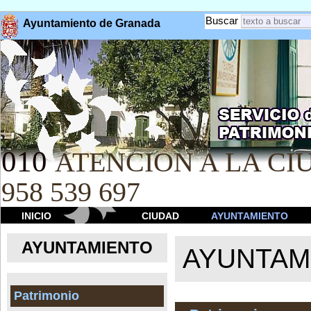
Buscar
Ayuntamiento de Granada
010
ATENCION A LA CIU
958 539 697
INICIO
CIUDAD
AYUNTAMIENTO
AYUNTAMIENTO
AYUNTAM
Patrimonio