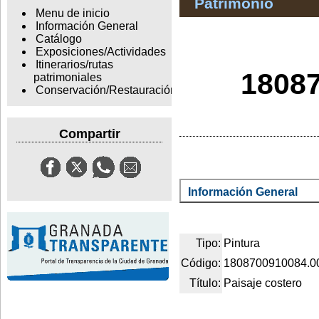
Patrimonio
Menu de inicio
Información General
Catálogo
Exposiciones/Actividades
Itinerarios/rutas
18087
patrimoniales
Conservación/Restauración
Compartir
Información General
Tipo:
Pintura
Código:
1808700910084.0
Título:
Paisaje costero