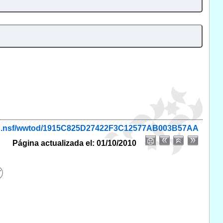
onio.nsf/wwtod/1915C825D27422F3C12577AB003B57AA
Página actualizada el: 01/10/2010