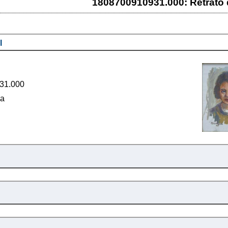
1808700910931.000: Retrato 
l
31.000
ña