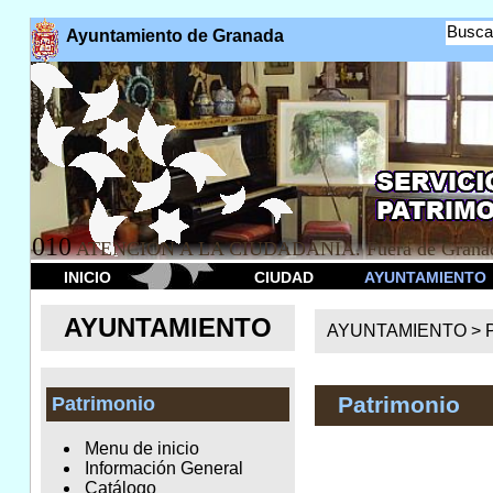
Busca
Ayuntamiento de Granada
010
ATENCION A LA CIUDADANÍA. Fuera de Granad
INICIO
CIUDAD
AYUNTAMIENTO
AYUNTAMIENTO
AYUNTAMIENTO >
Patrimonio
Patrimonio
Menu de inicio
Información General
Catálogo