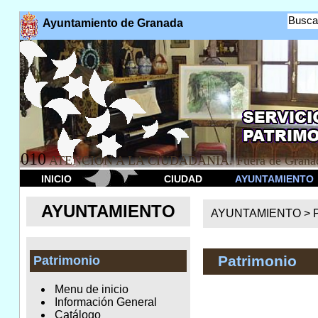
Busca
Ayuntamiento de Granada
010
ATENCION A LA CIUDADANÍA. Fuera de Granad
INICIO
CIUDAD
AYUNTAMIENTO
AYUNTAMIENTO
AYUNTAMIENTO >
Patrimonio
Patrimonio
Menu de inicio
Información General
Catálogo