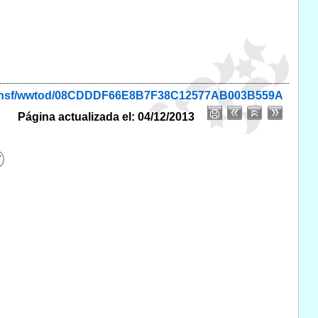
onio.nsf/wwtod/08CDDDF66E8B7F38C12577AB003B559A
Página actualizada el: 04/12/2013