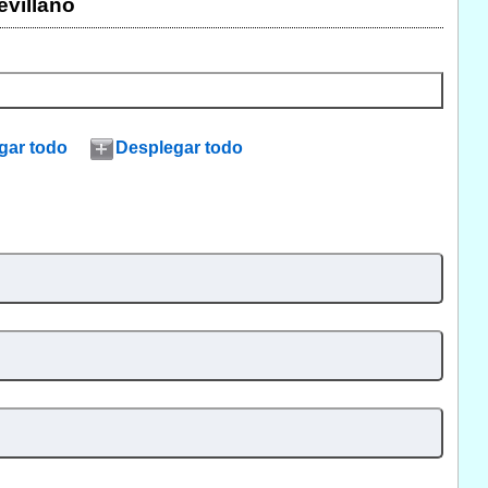
evillano
gar todo
Desplegar todo