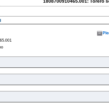
1808700910465.001: Torero s
l
Ple
65.001
no