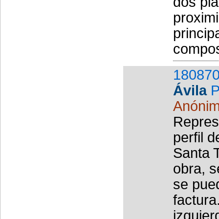
dos pla
proximi
princip
composi
180870
Ávila
P
Anóni
Repres
perfil 
Santa T
obra, s
se pued
factura
izquierd