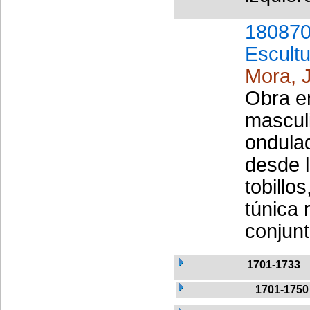
180870
Escult
Mora, J
Obra en
masculi
ondulad
desde l
tobillo
túnica 
conjunt
1701-1733
1701-1750