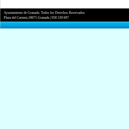
Ayuntamiento de Granada. Todos los Derechos Reservados.
Plaza del Carmen,18071 Granada
|
958 539 697