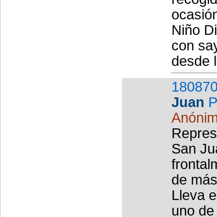
ocasió
Niño Di
con sa
desde l
180870
Juan
P
Anóni
Represe
San Jua
frontal
de más 
Lleva e
uno de 