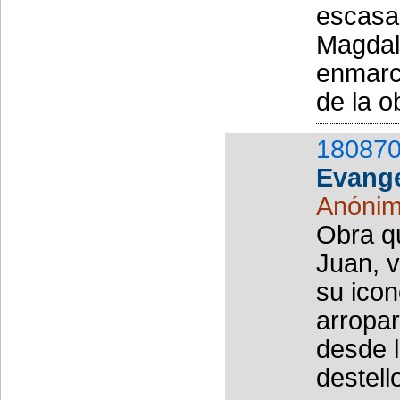
escasa 
Magdal
enmarc
de la o
180870
Evange
Anóni
Obra qu
Juan, v
su icon
arropar
desde l
destell