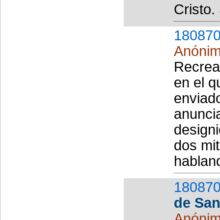
Cristo.
180870
Anóni
Recreac
en el q
enviado
anuncia
designi
dos mi
habland
180870
de San
Anóni