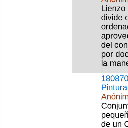
Lienzo 
divide 
ordenad
aprovec
del con
por doc
la mane
180870
Pintura
Anóni
Conjun
pequeño
de un C