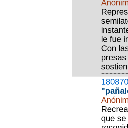
Anóni
Repres
semilat
instant
le fue 
Con la
presas
sostien
180870
"pañal
Anóni
Recrea
que se 
recogid