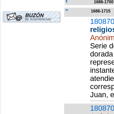
1686-1700
1686-1715
180870
religi
Anóni
Serie d
dorada
repres
instant
atendie
corresp
Juan, e
180870