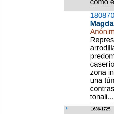
como e
180870
Magda
Anóni
Repres
arrodil
predomi
caserío
zona in
una tún
contra
tonali...
1686-1725