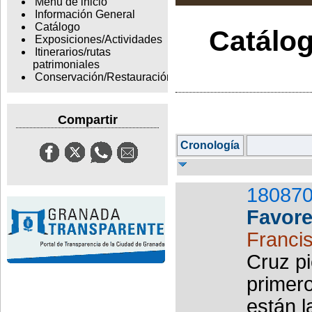
Menu de inicio
Información General
Catálogo
Catálog
Exposiciones/Actividades
Itinerarios/rutas
patrimoniales
Conservación/Restauración
Compartir
Cronología
180870
Favor
Francis
Cruz pi
primero
están l