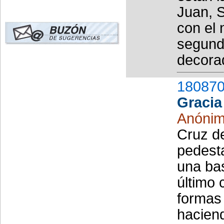
Juan, 
con el 
segund
decorad
180870
Gracia
Anóni
Cruz d
pedesta
una ba
último 
formas
hacien