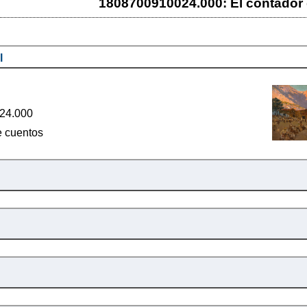
1808700910024.000: El contador
l
24.000
e cuentos