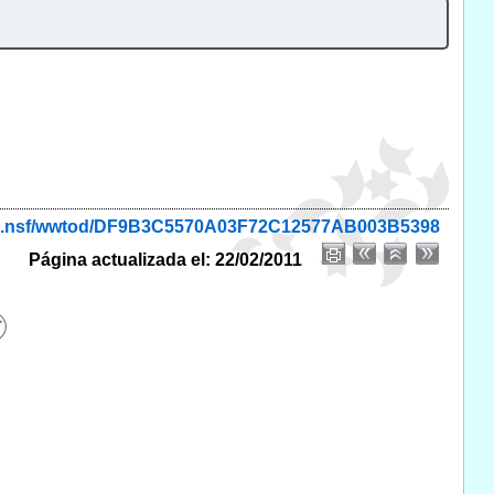
onio.nsf/wwtod/DF9B3C5570A03F72C12577AB003B5398
Página actualizada el: 22/02/2011