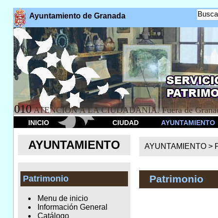
Busca
Ayuntamiento de Granada
010
ATENCION A LA CIUDADANÍA. Fuera de Granad
INICIO
CIUDAD
AYUNTAMIENTO
AYUNTAMIENTO
AYUNTAMIENTO >
Patrimonio
Patrimonio
Menu de inicio
Información General
Catálogo