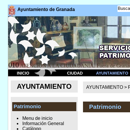
Busca
Ayuntamiento de Granada
010
ATENCION A LA CIUDADANÍA. Fuera de Granad
INICIO
CIUDAD
AYUNTAMIENTO
AYUNTAMIENTO
AYUNTAMIENTO >
Patrimonio
Patrimonio
Menu de inicio
Información General
Catálogo