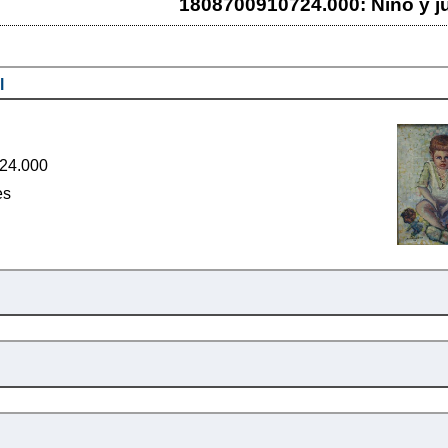
1808700910724.000: Niño y j
l
24.000
es