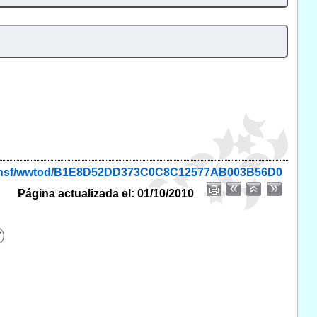
onio.nsf/wwtod/B1E8D52DD373C0C8C12577AB003B56D0
Página actualizada el: 01/10/2010