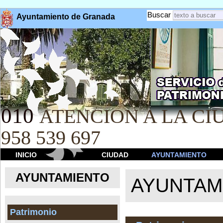
Buscar
Ayuntamiento de Granada
010
ATENCION A LA CIU
958 539 697
INICIO
CIUDAD
AYUNTAMIENTO
AYUNTAMIENTO
AYUNTAM
Patrimonio