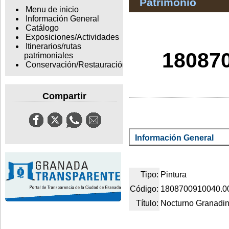
Patrimonio
Menu de inicio
Información General
Catálogo
Exposiciones/Actividades
Itinerarios/rutas
180870
patrimoniales
Conservación/Restauración
Compartir
Información General
Tipo:
Pintura
Código:
1808700910040.0
Título:
Nocturno Granadi