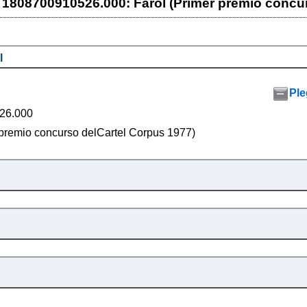
1808700910526.000: Farol (Primer premio concu
l
Ple
26.000
 premio concurso delCartel Corpus 1977)