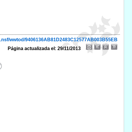
onio.nsf/wwtod/9406136AB81D2483C12577AB003B55EB
Página actualizada el: 29/11/2013