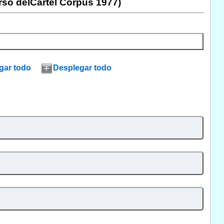
rso delCartel Corpus 1977)
gar todo
Desplegar todo