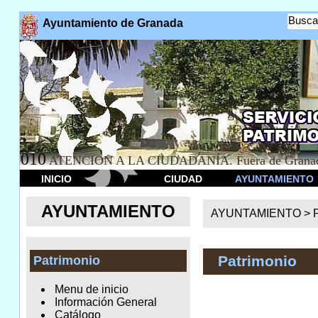
Busca
Ayuntamiento de Granada
010
ATENCION A LA CIUDADANÍA. Fuera de Granad
INICIO
CIUDAD
AYUNTAMIENTO
AYUNTAMIENTO
AYUNTAMIENTO >
Patrimonio
Patrimonio
Menu de inicio
Información General
Catálogo