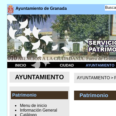
Busca
Ayuntamiento de Granada
010
ATENCION A LA CIUDADANÍA. Fuera de Granad
INICIO
CIUDAD
AYUNTAMIENTO
AYUNTAMIENTO
AYUNTAMIENTO >
Patrimonio
Patrimonio
Menu de inicio
Información General
Catálogo