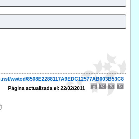
onio.nsf/wwtod/8508E2288117A9EDC12577AB003B53C8
Página actualizada el: 22/02/2011