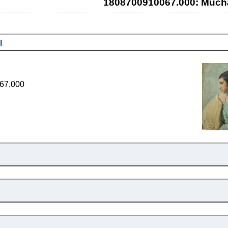
1808700910067.000: Much
l
67.000