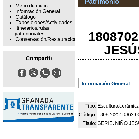
Patrimonio
Menu de inicio
Información General
Catálogo
Exposiciones/Actividades
Itinerarios/rutas
1808702
patrimoniales
Conservación/Restauración
JESÚ
Compartir
Información General
Tipo:
Escultura/cerámic
Código:
1808702550362.0
Título:
SERIE. NIÑO JE