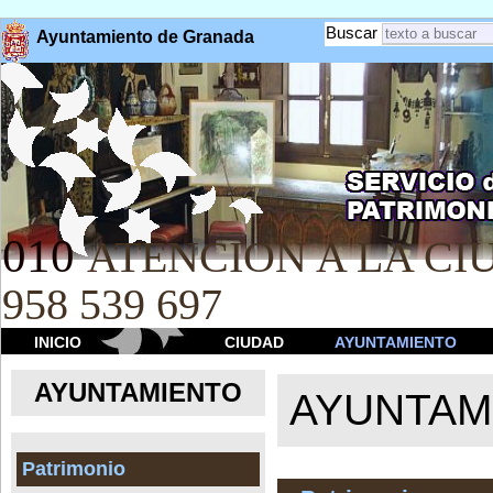
Buscar
Ayuntamiento de Granada
010
ATENCION A LA CIU
958 539 697
INICIO
CIUDAD
AYUNTAMIENTO
AYUNTAMIENTO
AYUNTAM
Patrimonio