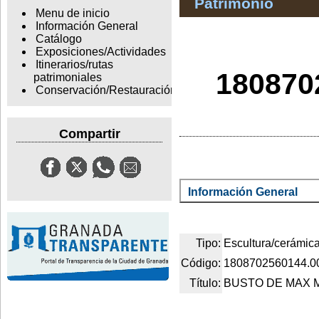
Patrimonio
Menu de inicio
Información General
Catálogo
Exposiciones/Actividades
Itinerarios/rutas
180870
patrimoniales
Conservación/Restauración
Compartir
Información General
Tipo:
Escultura/cerámic
Código:
1808702560144.0
Título:
BUSTO DE MAX