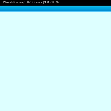
Plaza del Carmen,18071 Granada
|
958 539 697