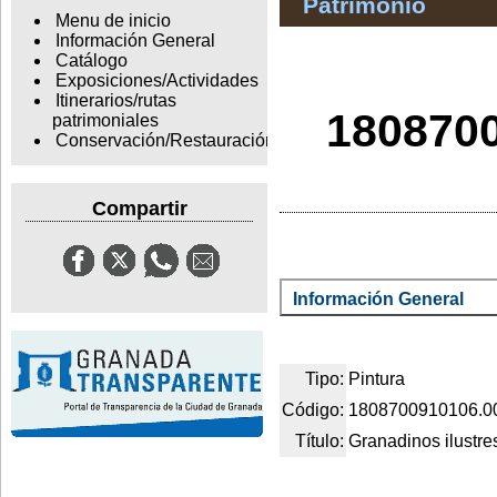
Patrimonio
Menu de inicio
Información General
Catálogo
Exposiciones/Actividades
Itinerarios/rutas
1808700
patrimoniales
Conservación/Restauración
Compartir
Información General
Tipo:
Pintura
Código:
1808700910106.0
Título:
Granadinos ilustre