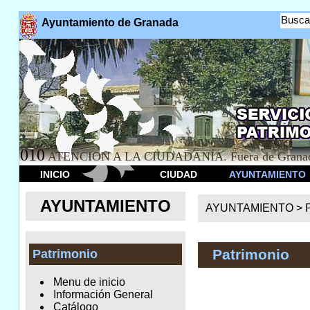
Busca
Ayuntamiento de Granada
010
ATENCION A LA CIUDADANÍA. Fuera de Granad
INICIO
CIUDAD
AYUNTAMIENTO
AYUNTAMIENTO
AYUNTAMIENTO >
Patrimonio
Patrimonio
Menu de inicio
Información General
Catálogo