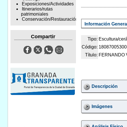
Exposiciones/Actividades
Itinerarios/rutas
patrimoniales
Conservación/Restauración
Información Genera
Compartir
Tipo:
Escultura/cer
Código:
18087005300
Título:
FERNANDO 
Descripción
Imágenes
Análisis Físico