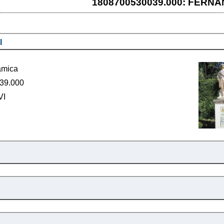
1808700530039.000: FERNA
l
ámica
39.000
VI