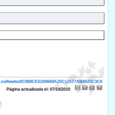
onio.nsf/wwtod/C089CE5100669A25C12577AB0025C3C6
Página actualizada el: 07/10/2010